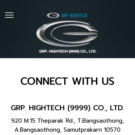
CONNECT WITH US
GRP. HIGHTECH (9999) CO., LTD.
920 M.15 Theparak Rd., T.Bangsaothong,
A.Bangsaothong, Samutprakarn 10570